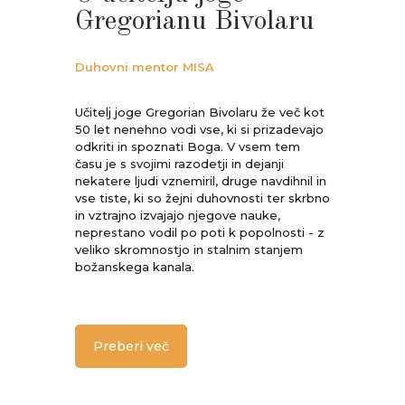
Gregorianu Bivolaru
Duhovni mentor MISA
Učitelj joge Gregorian Bivolaru že več kot
50 let nenehno vodi vse, ki si prizadevajo
odkriti in spoznati Boga. V vsem tem
času je s svojimi razodetji in dejanji
nekatere ljudi vznemiril, druge navdihnil in
vse tiste, ki so žejni duhovnosti ter skrbno
in vztrajno izvajajo njegove nauke,
neprestano vodil po poti k popolnosti - z
veliko skromnostjo in stalnim stanjem
božanskega kanala.
Preberi več