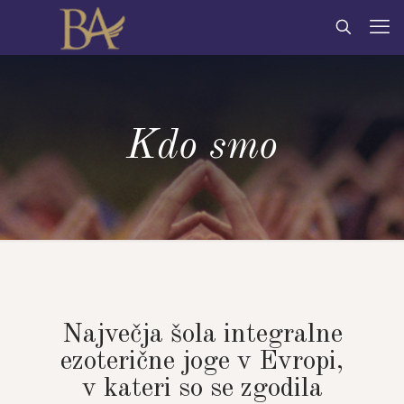
Kdo smo
Največja šola integralne
ezoterične joge v Evropi,
v kateri so se zgodila