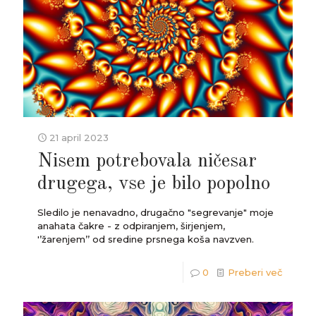
21 april 2023
Nisem potrebovala ničesar
drugega, vse je bilo popolno
Sledilo je nenavadno, drugačno "segrevanje" moje
anahata čakre - z odpiranjem, širjenjem,
'’žarenjem’’ od sredine prsnega koša navzven.
0
Preberi več